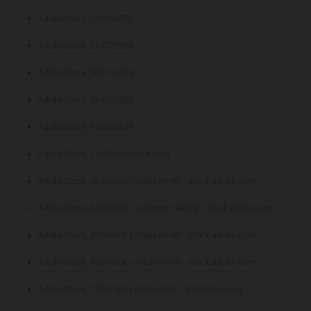
AdobeStock_249434535
AdobeStock_274772233
AdobeStock_305701419
AdobeStock_334900295
AdobeStock_472832548
AdobeStock_1118994 | Ilan Amith
AdobeStock_38480065 | ©Ilan Amith - stock.adobe.com
AdobeStock_41060246 | ©Jürgen Fälchle - stock.adobe.com
AdobeStock_42104606 | ©Ilan Amith - stock.adobe.com
AdobeStock_49210606 | ©Ilan Amith - stock.adobe.com
AdobeStock_73287563 | Mediagram / DutchScenery