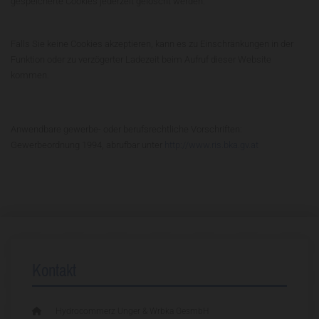
gespeicherte Cookies jederzeit gelöscht werden.
Falls Sie keine Cookies akzeptieren, kann es zu Einschränkungen in der
Funktion oder zu verzögerter Ladezeit beim Aufruf dieser Website
kommen.
Anwendbare gewerbe- oder berufsrechtliche Vorschriften:
Gewerbeordnung 1994, abrufbar unter
http://www.ris.bka.gv.at
Kontakt

Hydrocommerz Unger & Wrbka GesmbH