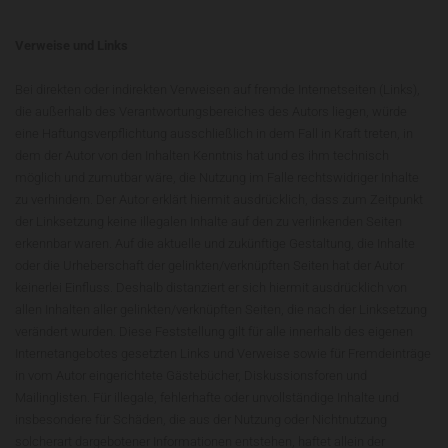
Verweise und Links
Bei direkten oder indirekten Verweisen auf fremde Internetseiten (Links),
die außerhalb des Verantwortungsbereiches des Autors liegen, würde
eine Haftungsverpflichtung ausschließlich in dem Fall in Kraft treten, in
dem der Autor von den Inhalten Kenntnis hat und es ihm technisch
möglich und zumutbar wäre, die Nutzung im Falle rechtswidriger Inhalte
zu verhindern. Der Autor erklärt hiermit ausdrücklich, dass zum Zeitpunkt
der Linksetzung keine illegalen Inhalte auf den zu verlinkenden Seiten
erkennbar waren. Auf die aktuelle und zukünftige Gestaltung, die Inhalte
oder die Urheberschaft der gelinkten/verknüpften Seiten hat der Autor
keinerlei Einfluss. Deshalb distanziert er sich hiermit ausdrücklich von
allen Inhalten aller gelinkten/verknüpften Seiten, die nach der Linksetzung
verändert wurden. Diese Feststellung gilt für alle innerhalb des eigenen
Internetangebotes gesetzten Links und Verweise sowie für Fremdeinträge
in vom Autor eingerichtete Gästebücher, Diskussionsforen und
Mailinglisten. Für illegale, fehlerhafte oder unvollständige Inhalte und
insbesondere für Schäden, die aus der Nutzung oder Nichtnutzung
solcherart dargebotener Informationen entstehen, haftet allein der