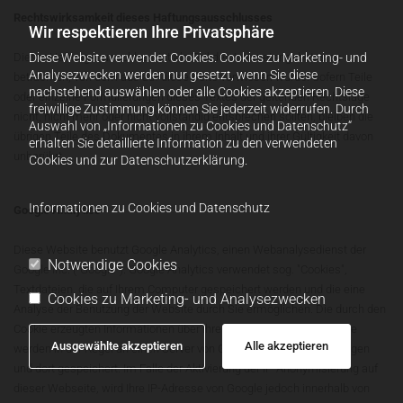
Rechtswirksamkeit dieses Haftungsausschlusses
Wir respektieren Ihre Privatsphäre
Dieser Haftungsausschluss ist als Teil des Internetangebotes zu
Diese Website verwendet Cookies. Cookies zu Marketing- und
Analysezwecken werden nur gesetzt, wenn Sie diese
betrachten, von dem aus auf diese Seite verwiesen wurde. Sofern Teile
nachstehend auswählen oder alle Cookies akzeptieren. Diese
oder einzelne Formulierungen dieses Textes der geltenden Rechtslage
freiwillige Zustimmung können Sie jederzeit widerrufen. Durch
nicht, nicht mehr oder nicht vollständig entsprechen sollten, bleiben die
Auswahl von „Informationen zu Cookies und Datenschutz“
übrigen Teile des Dokumentes in ihrem Inhalt und ihrer Gültigkeit davon
erhalten Sie detaillierte Information zu den verwendeten
unberührt.
Cookies und zur Datenschutzerklärung.
Informationen zu Cookies und Datenschutz
Google Analytics
Diese Website benutzt Google Analytics, einen Webanalysedienst der
Notwendige Cookies
Google Inc. ("Google"). Google Analytics verwendet sog. "Cookies",
Textdateien, die auf Ihrem Computer gespeichert werden und die eine
Cookies zu Marketing- und Analysezwecken
Analyse der Benutzung der Website durch Sie ermöglichen. Die durch den
Cookie erzeugten Informationen über Ihre Benutzung dieser Website
Ausgewählte akzeptieren
Alle akzeptieren
werden in der Regel an einen Server von Google in den USA übertragen
und dort gespeichert. Im Falle der Aktivierung der IP-Anonymisierung auf
dieser Webseite, wird Ihre IP-Adresse von Google jedoch innerhalb von