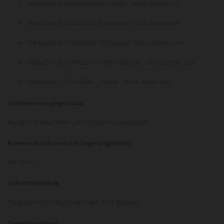
AdobeStock_81358243 | ©markobe - stock.adobe.com
AdobeStock_82388164 | ©markobe - stock.adobe.com
AdobeStock_122605633 | ©th-photo - stock.adobe.com
AdobeStock_126962910 | ©bernardbodo - stock.adobe.com
AdobeStock_159140981 | ©Noel - stock.adobe.com
Unternehmensgegenstand
Handel mit Maschinen und Präzisionswerkzeugen
Kammer/Berufsverband-Zugehörigkeit(en)
WK Wien
Aufsichtsbehörde
Magistratisches Bezirksamt des XXIII. Bezirkes
Gewerbeordnung