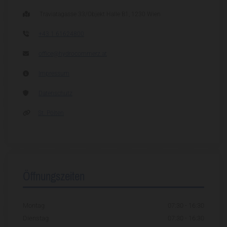

Traviatagasse 33/Objekt Halle B1, 1230 Wien

+43 1 61624800

office@hydrocommerz.at

Impressum

Datenschutz

St. Pölten
Öffnungszeiten
Montag
07:30 - 16:30
Dienstag
07:30 - 16:30