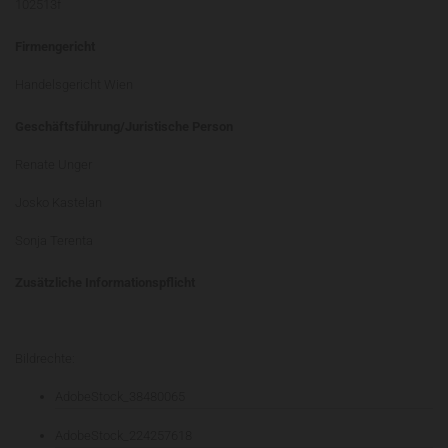
102513f
Firmengericht
Handelsgericht Wien
Geschäftsführung/Juristische Person
Renate Unger
Josko Kastelan
Sonja Terenta
Zusätzliche Informationspflicht
Bildrechte:
AdobeStock_38480065
AdobeStock_224257618